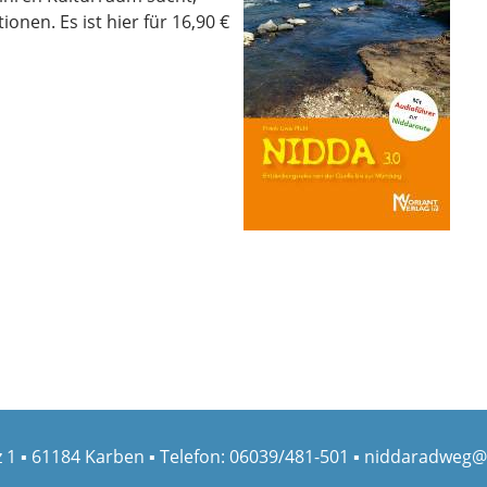
nen. Es ist hier für 16,90 €
 1
▪
61184 Karben
▪
Telefon: 06039/481-501
▪
niddaradweg@