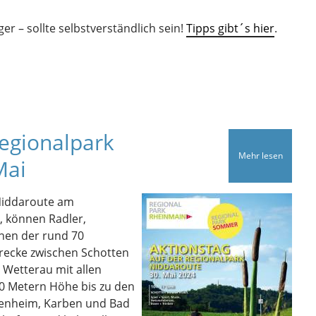
r – sollte selbstverständlich sein!
Tipps gibt´s hier
.
Regionalpark
Mehr lesen
Mai
Niddaroute am
, können Radler,
nen der rund 70
trecke zwischen Schotten
r Wetterau mit allen
00 Metern Höhe bis zu den
ssenheim, Karben und Bad