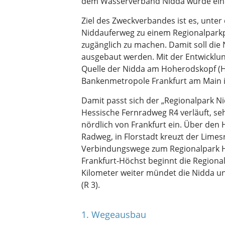
dem Wasserverband Nidda wurde eine
Ziel des Zweckverbandes ist es, unt
Niddauferweg zu einem Regionalparkp
zugänglich zu machen. Damit soll die 
ausgebaut werden. Mit der Entwicklu
Quelle der Nidda am Hoherodskopf (H
Bankenmetropole Frankfurt am Main i
Damit passt sich der „Regionalpark N
Hessische Fernradweg R4 verläuft, s
nördlich von Frankfurt ein. Über den
Radweg, in Florstadt kreuzt der Limes
Verbindungswege zum Regionalpark H
Frankfurt-Höchst beginnt die Region
Kilometer weiter mündet die Nidda u
(R 3).
1. Wegeausbau