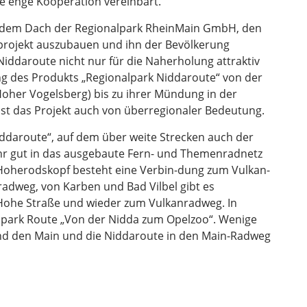
 enge Kooperation vereinbart.
er dem Dach der Regionalpark RheinMain GmbH, den
rojekt auszubauen und ihn der Bevölkerung
Niddaroute nicht nur für die Naherholung attraktiv
ng des Produkts „Regionalpark Niddaroute“ von der
oher Vogelsberg) bis zu ihrer Mündung in der
st das Projekt auch von überregionaler Bedeutung.
iddaroute“, auf dem über weite Strecken auch der
ehr gut in das ausgebaute Fern- und Themenradnetz
 Hoherodskopf besteht eine Verbin-dung zum Vulkan-
radweg, von Karben und Bad Vilbel gibt es
ohe Straße und wieder zum Vulkanradweg. In
alpark Route „Von der Nidda zum Opelzoo“. Wenige
nd den Main und die Niddaroute in den Main-Radweg