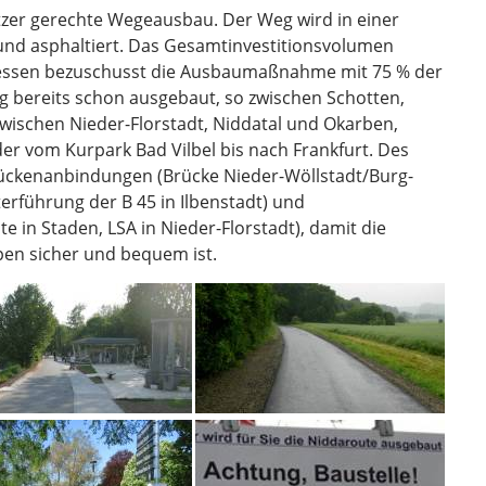
tzer gerechte Wegeausbau. Der Weg wird in einer
 und asphaltiert. Das Gesamtinvestitionsvolumen
Hessen bezuschusst die Ausbaumaßnahme mit 75 % der
eg bereits schon ausgebaut, so zwischen Schotten,
zwischen Nieder-Florstadt, Niddatal und Okarben,
r vom Kurpark Bad Vilbel bis nach Frankfurt. Des
ückenanbindungen (Brücke Nieder-Wöllstadt/Burg-
rführung der B 45 in Ilbenstadt) und
n Staden, LSA in Nieder-Florstadt), damit die
pen sicher und bequem ist.